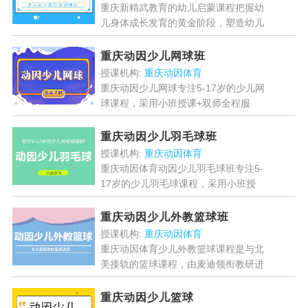
重庆新精武教育的幼儿启蒙课程把握幼
儿身体成长发育的黄金阶段，塑造幼儿
良好体型，促少儿的身体发育，专业教
练传授武术基本知识，让你的孩子能跟
重庆动因少儿网球班
随教练模仿学习拳法套路。...
[详情]
授课机构:
重庆动因体育
重庆动因少儿网球专注5-17岁的少儿网
球课程，采用小班授课+双师全程服
务，提升孩子的体能，培养孩子的自信
心，进取心，形成勇于拼搏的精神。...
重庆动因少儿羽毛球班
[详情]
授课机构:
重庆动因体育
重庆动因体育动因少儿羽毛球班专注5-
17岁的少儿羽毛球课程，采用小班授
课+双师全程服务，培养孩子受益一生
的能力和健康的体魄。...
[详情]
重庆动因少儿外教篮球班
授课机构:
重庆动因体育
重庆动因体育少儿外教篮球课程是与北
美接轨的篮球课程，由麦迪领衔教研进
行教学课程设计，在传授篮球技术的同
时通过国际化的教学，让学员感受国际
重庆动因少儿篮球