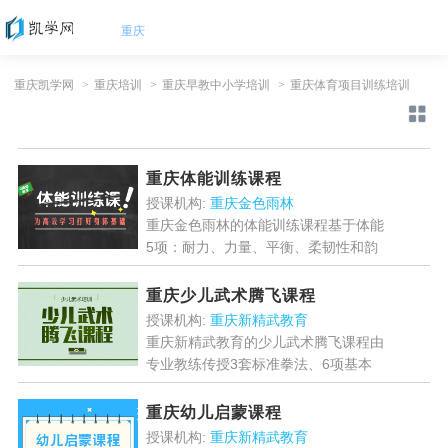
重庆
重庆凯学网
>
重庆培训
>
重庆早教中小学培训
>
重庆体育项目训练培训
重庆体能训练课程
授课机构:
重庆金色雨林
重庆金色雨林的体能训练课程基于体能
5项：耐力、力量、平衡、柔韧性和韵
律感，遵循运动无损伤原则，让孩子在
精心设计的课程中，为高效学习打下身
重庆少儿武术腾飞课程
体基础。...
[详情]
授课机构:
重庆新精武教育
重庆新精武教育的少儿武术腾飞课程由
专业教练传授3套标准拳法、6项基本
功,让青少儿的身体快速发育成长，练
就青少儿强健体魄，让青少儿轻松拥有
重庆幼儿启蒙课程
自信。...
[详情]
授课机构:
重庆新精武教育