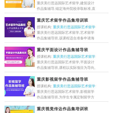
重庆美行思远国际艺术留学,建筑设计
作品集辅导,锚定海外院校录取标准,直
击前沿课题,突破创作难点,提术水准;空
间科系个性化定制基础课程,注重理论
重庆艺术留学作品集培训班
体系与技法实践之间...
[详情]
授课机构:
重庆美行思远国际艺术留学
重庆美行思远国际艺术留学,艺术留学
作品集辅导班,该课程适合准备申请海
外艺术院校,准备进行作品集制作的学
员学习,分为本科阶段和研究生阶段的
重庆平面设计作品集辅导班
讲解,当然学习周期根据学...
[详情]
授课机构:
重庆美行思远国际艺术留学
重庆美行思远国际艺术留学,平面设计
作品集辅导班,课程以实际项目为导向,
让学员在完成项目的过程中学习与成
长.每个项目都模拟真实的设计工作场
重庆影视留学作品集辅导班
景,从客户需求分析,创意...
[详情]
授课机构:
重庆美行思远国际艺术留学
重庆美行思远国际艺术留学,影视留学
作品集辅导班,为学生专属定制留学方
案,提供一站式的留学服务,帮助学员成
功完成作品集的创作....
[详情]
重庆视觉传达作品集培训班