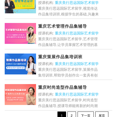
授课机构:
重庆美行思远国际艺术留学
重庆美行思远国际艺术留学,视觉传达
作品集培训班,根据学生的基础,兴趣来
制定项目内容,以学生为中心.传递多面
的专业知识,递进式教学,有利于学生吸
重庆艺术管理作品集辅导
收....
[详情]
授课机构:
重庆美行思远国际艺术留学
重庆美行思远国际艺术留学,艺术管理
作品集辅导,让学员掌握艺术管理的基
础理论知识,构建完整的知识体系,包括
艺术管理的概念,发展历程,艺术市场结
重庆策展作品集培训班
构,法规伦理等方面内...
[详情]
授课机构:
重庆美行思远国际艺术留学
重庆美行思远国际艺术留学,策展作品
集培训班,帮助学员创作出一套具有创
新性,专业性和完整性的策展作品集,作
品集中的项目应能够充分展示学员能
重庆时尚造型作品集辅导
力....
[详情]
授课机构:
重庆美行思远国际艺术留学
重庆美行思远国际艺术留学,时尚造型
作品集辅导,授课导师能将新的时尚潮
流趋势,行业技术和创新理念带入课堂.
1
2
下一页
尾页