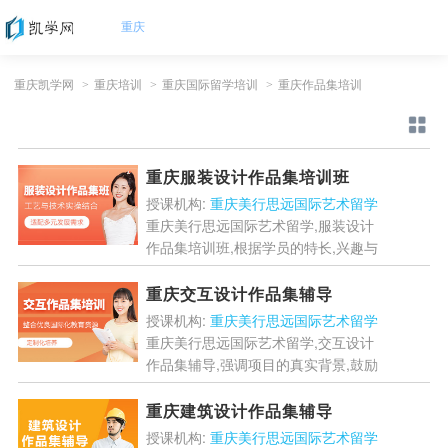
重庆
重庆凯学网
>
重庆培训
>
重庆国际留学培训
>
重庆作品集培训
重庆服装设计作品集培训班
授课机构:
重庆美行思远国际艺术留学
重庆美行思远国际艺术留学,服装设计
作品集培训班,根据学员的特长,兴趣与
目标院校,为学员匹配专业老师.老师一
对一辅导,针对学员的作品进行深度剖
重庆交互设计作品集辅导
析与优化建议,挖掘学...
[详情]
授课机构:
重庆美行思远国际艺术留学
重庆美行思远国际艺术留学,交互设计
作品集辅导,强调项目的真实背景,鼓励
学员从实际问题出发(如改造校园内的
借阅系统,优化社区服务平台),或参与企
重庆建筑设计作品集辅导
业合作的真实课题....
[详情]
授课机构:
重庆美行思远国际艺术留学