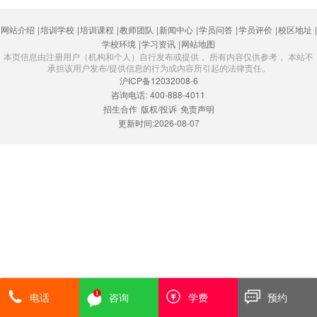
网站介绍
|
培训学校
|
培训课程
|
教师团队
|
新闻中心
|
学员问答
|
学员评价
|
校区地址
|
学校环境
|
学习资讯
|
网站地图
本页信息由注册用户（机构和个人）自行发布或提供， 所有内容仅供参考， 本站不
承担该用户发布/提供信息的行为或内容所引起的法律责任。
沪ICP备12032008-6
咨询电话:
400-888-4011
招生合作
版权/投诉
免责声明
更新时间:2026-08-07
电话
咨询
学费
预约