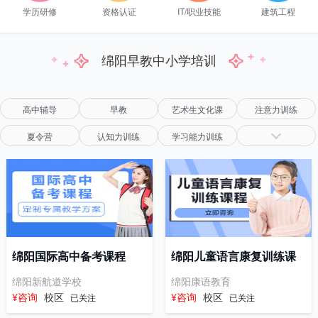
学历研修
资格认证
IT/职业技能
建筑工程
绵阳早教中小学培训
高中辅导
早教
艺术生文化课
注意力训练
夏令营
认知力训练
学习能力训练
绵阳国际高中备考课程
绵阳儿童语言康复训练课
程
绵阳新航道学校
绵阳康语教育
¥咨询
校区
¥咨询
校区
已关注
已关注