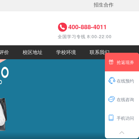
招生合作
400-888-4011
全国学习专线 8:00-22:00
评价
校区地址
学校环境
联系我们

抢返现券

在线预约
1

在线咨询

手机访问