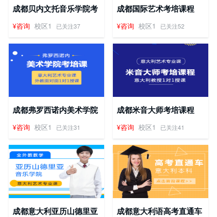
成都贝内文托音乐学院考
成都国际艺术考培课程
培课程
¥咨询
校区1
¥咨询
校区1
已关注37
已关注52
成都弗罗西诺内美术学院
成都米音大师考培课程
考培课
¥咨询
校区1
¥咨询
校区1
已关注31
已关注41
成都意大利亚历山德里亚
成都意大利语高考直通车