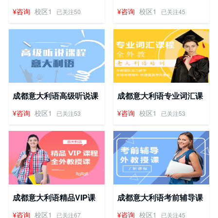
音乐学院课程
课程
¥咨询
校区1
¥咨询
校区1
已关注50
已关注45
成都意大利语高级听说课
成都意大利语专业词汇课
程
程
¥咨询
校区1
¥咨询
校区1
已关注53
已关注53
成都意大利语精品VIP课
成都意大利语考前辅导课
程
程
¥咨询
校区1
¥咨询
校区1
已关注67
已关注45