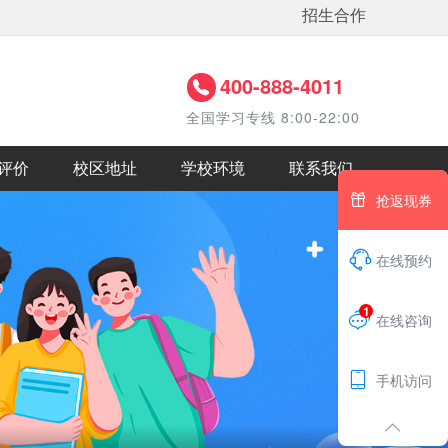
招生合作
400-888-4011
全国学习专线 8:00-22:00
评价
校区地址
学校环境
联系我们

抢返现券

在线预约
1

在线咨询

手机访问